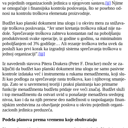
va po­je­di­nih or­ga­ni­za­ci­o­nih je­di­ni­ca u nje­go­vom sa­sta­vu.
[ii]
Nji­me
se omo­gu­ću­je i fi­nan­sij­ska kon­tro­la po­slo­va­nja, što se po­seb­no od­
no­si na kon­tro­lu tro­ško­va ele­me­na­ta pro­iz­vod­nje.
Bu­džet kao plan­ski do­ku­ment ima ulo­gu i u okvi­ru me­ra za sni­ža­va­
nje tro­ško­va po­slo­va­nja. “Jer smer kre­ta­nja tro­ško­va ni­kad ni­je na­
do­le. Spre­ča­va­nje tro­ško­va zah­te­va kon­stan­tan rad na po­bolj­ša­nju
pro­duk­tiv­no­sti sva­ke ope­ra­ci­je, iz go­di­ne u go­di­nu, sa mi­ni­mal­nim
po­bolj­ša­njem od 3% go­di­šnje… Ali re­za­nje tro­ško­va tre­ba uvek da
po­slu­ži kao pr­vi ko­rak ka iz­grad­nji si­ste­ma spre­ča­va­nja tro­ško­va u
jed­noj or­ga­ni­za­ci­ji”.
[iii]
Iz na­ve­de­nih sta­vo­va Pi­te­ra Dra­ke­ra (Pe­ter F. Druc­ker) mo­že se za­
klju­či­ti da bu­džet kao plan­ski do­ku­ment ima ulo­gu ne sa­mo pa­siv­ne
kon­tro­le iz­da­ta­ka već i in­stru­men­ta u ru­ka­ma me­nadž­men­ta, ko­ji slu­
ži kao pod­lo­ga za spre­ča­va­nje ra­sta tro­ško­va, kao i nji­ho­vog sma­nje­
nja. Za­to se u sa­vre­me­noj te­o­ri­ji i prak­si pla­ni­ra­nja kao pri­mar­ne
funk­ci­je me­nadž­men­ta bu­dže­tu pri­da­je sve ve­ći zna­čaj. Bu­džet slu­ži
i top me­nadž­men­tu da ostva­ri uvid u po­na­ša­nje me­na­dže­ra sred­njeg
ni­voa, kao i da na njih pre­ne­se deo nad­le­žno­sti u ras­po­la­ga­nju fi­nan­
sij­skim sred­stvi­ma za oba­vlja­nje po­slo­va u okvi­ru po­je­di­nih or­ga­ni­
za­ci­o­nih je­di­ni­ca pred­u­ze­ća.
Po­de­la pla­no­va pre­ma vre­me­nu ko­je ob­u­hva­ta­ju