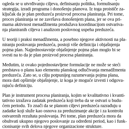
ogle­da se u utvr­đi­va­nju ci­lje­va, de­fi­ni­sa­nju po­li­ti­ka, for­mu­li­sa­nju
stra­te­gi­ja, iz­ra­di pro­gra­ma i do­no­še­nju pla­no­va. Iz to­ga pro­is­ti­če za­
klju­čak da je plan pred­u­ze­ća pro­iz­vod pro­ce­sa pla­ni­ra­nja. Pri to­me,
pro­ces pla­ni­ra­nja se ne za­vr­ša­va do­no­še­njem pla­na, jer se ova pri­
mar­na ak­tiv­nost me­nadž­men­ta pro­du­ža­va ko­or­di­na­ci­jom ostva­ri­va­
nja pla­ni­ra­nih ci­lje­va i ana­li­zom po­slov­nog uspe­ha pred­u­ze­ća.
U te­o­ri­ji i prak­si me­nadž­men­ta, a po­seb­no nje­go­ve ak­tiv­no­sti na pla­
ni­ra­nju po­slo­va­nja pred­u­ze­ća, po­sto­ji vi­še de­fi­ni­ci­ja i ob­ja­šnje­nja
poj­ma plan. Naj­jed­no­stav­ni­je ob­ja­šnje­nje poj­ma plan mo­glo bi se
sve­sti na to da je plan pro­iz­vod pro­ce­sa pla­ni­ra­nja.
Me­đu­tim, iz ova­ko po­jed­no­sta­vlje­ne for­mu­la­ci­je ne mo­že se ste­ći
pred­sta­va o pla­nu kao ele­men­tu plan­skog od­lu­či­va­nja me­nadž­men­ta
pred­u­ze­ća. Za­to se, u ci­lju pot­pu­ni­jeg raz­u­me­va­nja poj­ma pla­na,
mo­ra da­ti op­šir­ni­je ob­ja­šnje­nje, iz ko­ga je mo­gu­će iz­ve­sti i od­go­va­
ra­ju­ću de­fi­ni­ci­ju.
Plan je in­stru­ment pro­ce­sa pla­ni­ra­nja, ko­jim se kva­li­ta­tiv­no i kvan­ti­
ta­tiv­no iz­ra­ža­va za­da­tak pred­u­ze­ća ko­ji tre­ba da se ostva­ri u bu­du­
ćem pe­ri­o­du. To zna­či da se pla­nom ci­lje­vi pred­u­ze­ća raz­ra­đu­ju u
za­dat­ke ko­ji slu­že kao osno­va za pred­u­zi­ma­nje ak­ci­je i za kon­tro­lu
ostva­re­nih re­zul­ta­ta po­slo­va­nja. Pri to­me, plan pred­u­ze­ća mo­ra da
ob­u­hva­ti ukup­no nje­go­vo po­slo­va­nje za od­re­đe­ni pe­riod, kao i funk­
ci­o­ni­sa­nje svih de­lo­va nje­go­ve or­ga­ni­za­ci­o­ne struk­tu­re.