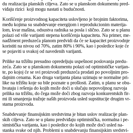
du re­a­li­za­ci­ja plan­skih ci­lje­va. Za­to se u plan­skom do­ku­men­tu pred­
vi­đa­ju ri­zi­ci ko­ji mo­gu na­sta­ti u bu­duć­no­sti.
Ko­ri­šće­nje pro­iz­vodnog ka­pa­ci­te­ta uslo­vlje­no je broj­nim fak­to­ri­ma,
me­đu ko­ji­ma su snab­de­va­nje ener­gi­jom i re­pro­duk­ci­o­nim ma­te­ri­ja­
lom, kvar ma­ši­na, od­su­stva rad­ni­ka sa po­sla i slič­no. Za­to se u pla­nu
po­la­zi od vi­še va­ri­jan­ti ste­pe­na ko­ri­šće­nja ka­pa­ci­te­ta. Na pri­mer, me­
nadž­ment pred­u­ze­ća pla­nom pred­vi­di da će se ka­pa­ci­tet pro­iz­vod­nje
ko­ri­sti­ti na ni­vou od 70%, za­tim 80% i 90%, kao i po­sle­di­ce ko­je će
se po­ja­vi­ti u sva­koj od na­ve­de­nih va­ri­jan­ti.
Pri­li­ke na tr­ži­štu pre­sud­no opre­de­lju­ju uspe­šnost po­slo­va­nja pred­u­
ze­ća. Za­to se u plan­skom do­ku­men­tu po­la­zi od op­ti­mi­stič­ke va­ri­jan­
te, po ko­joj će se svi pro­iz­vo­di pred­u­ze­ća pro­da­ti po po­volj­nim pro­
daj­nim ce­na­ma. Kao dru­ga va­ri­jan­ta pla­na uzi­ma­ju se nor­mal­ne pri­
li­ke na tr­ži­štu ko­je su bi­le po­zna­te u pro­šlo­sti. Za­tim, u pla­nu se ob­u­
hva­ta­ju i re­še­nja do ko­jih mo­že do­ći u slu­ča­ju ne­po­volj­nog raz­vo­ja
pri­li­ka na tr­ži­štu, do če­ga mo­že do­ći zbog raz­vo­ja kon­ku­rent­skih fir­
mi ili sma­nje­nja tra­žnje na­ših pro­iz­vo­da usled sup­sti­tu­ci­je dru­gim vr­
sta­ma pro­iz­vo­da.
Snab­de­va­nje fi­nan­sij­skim sred­stvi­ma je bi­tan uslov re­a­li­za­ci­je plan­
skih ci­lje­va. Za­to se u pla­nu pred­vi­đa­ju op­ti­mi­stič­ka, nor­mal­na i pe­
si­mi­stič­ka va­ri­jan­ta, kao i po­sle­di­ce do ko­jih mo­že do­ći usled na­
stan­ka sva­ke od njih. Pro­ble­mi u snab­de­va­nju fi­nan­sij­skim sred­stvi­