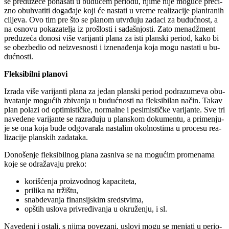
se pred­u­ze­će po­na­ša­ti u bu­du­ćem pe­ri­o­du, nji­me ni­je mo­gu­će pre­ci­
zno ob­u­hva­ti­ti do­ga­đa­je ko­ji će na­sta­ti u vre­me re­a­li­za­ci­je pla­ni­ra­nih
ci­lje­va. Ovo tim pre što se pla­nom utvr­đu­ju za­da­ci za bu­duć­nost, a
na osno­vu po­ka­za­te­lja iz pro­šlo­sti i sa­da­šnjo­sti. Za­to me­nadž­ment
pred­u­ze­ća do­no­si vi­še va­ri­jan­ti pla­na za isti plan­ski pe­riod, ka­ko bi
se obez­be­dio od ne­iz­ve­sno­sti i iz­ne­na­đe­nja ko­ja mo­gu na­sta­ti u bu­
duć­no­sti.
Flek­si­bil­ni pla­no­vi
Iz­ra­da vi­še va­ri­jan­ti pla­na za je­dan plan­ski pe­riod pod­ra­zu­me­va ob­u­
hva­ta­nje mo­gu­ćih zbi­va­nja u bu­duć­no­sti na flek­si­bi­lan na­čin. Ta­kav
plan po­la­zi od op­ti­mi­stič­ke, nor­mal­ne i pe­si­mi­stič­ke va­ri­jan­te. Sve tri
na­ve­de­ne va­ri­jan­te se raz­ra­đu­ju u plan­skom do­ku­men­tu, a pri­me­nju­
je se ona ko­ja bu­de od­go­va­ra­la na­sta­lim okol­no­sti­ma u pro­ce­su re­a­
li­za­ci­je plan­skih za­da­ta­ka.
Do­no­še­nje flek­si­bil­nog pla­na za­sni­va se na mo­gu­ćim pro­me­na­ma
ko­je se od­ra­ža­va­ju pre­ko:
ko­ri­šće­nja pro­iz­vod­nog ka­pa­ci­te­ta,
pri­li­ka na tr­ži­štu,
snab­de­va­nja fi­nan­sij­skim sred­stvi­ma,
op­štih uslo­va pri­vre­đi­va­nja u okru­že­nju, i sl.
Na­ve­de­ni i osta­li, s nji­ma po­ve­za­ni, uslo­vi mo­gu se me­nja­ti u pe­ri­o­