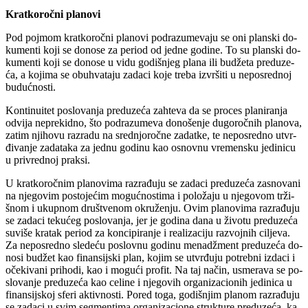
Krat­ko­roč­ni pla­no­vi
Pod poj­mom krat­ko­roč­ni pla­no­vi pod­ra­zu­me­va­ju se oni plan­ski do­
ku­men­ti ko­ji se do­no­se za pe­riod od jed­ne go­di­ne. To su plan­ski do­
ku­men­ti ko­ji se do­no­se u vi­du go­di­šnjeg pla­na ili bu­dže­ta pred­u­ze­
ća, a ko­ji­ma se ob­u­hva­ta­ju za­da­ci ko­je tre­ba iz­vr­ši­ti u ne­po­sred­noj
bu­duć­no­sti.
Kon­ti­nu­i­tet po­slo­va­nja pred­u­ze­ća zah­te­va da se pro­ces pla­ni­ra­nja
od­vi­ja ne­pre­kid­no, što pod­ra­zu­me­va do­no­še­nje du­go­roč­nih pla­no­va,
za­tim nji­ho­vu raz­ra­du na sred­njo­roč­ne za­dat­ke, te ne­po­sred­no utvr­
đi­va­nje za­da­ta­ka za jed­nu go­di­nu kao osnov­nu vre­men­sku je­di­ni­cu
u pri­vred­noj prak­si.
U krat­ko­roč­nim pla­no­vi­ma raz­ra­đu­ju se za­da­ci pred­u­ze­ća za­sno­va­ni
na nje­go­vim po­sto­je­ćim mo­guć­no­sti­ma i po­lo­ža­ju u nje­go­vom tr­ži­
šnom i ukup­nom dru­štve­nom okru­že­nju. Ovim pla­no­vi­ma raz­ra­đu­ju
se za­da­ci te­ku­ćeg po­slo­va­nja, jer je go­di­na da­na u ži­vo­tu pred­u­ze­ća
su­vi­še kra­tak pe­riod za kon­ci­pi­ra­nje i re­a­li­za­ci­ju raz­voj­nih ci­lje­va.
Za ne­po­sred­no sle­de­ću po­slov­nu go­di­nu me­nadž­ment pred­u­ze­ća do­
no­si bu­džet kao fi­nan­sij­ski plan, ko­jim se utvr­đu­ju po­treb­ni iz­da­ci i
oče­ki­va­ni pri­ho­di, kao i mo­gu­ći pro­fit. Na taj na­čin, usme­ra­va se po­
slo­va­nje pred­u­ze­ća kao ce­li­ne i nje­go­vih or­ga­ni­za­ci­o­nih je­di­ni­ca u
fi­nan­sij­skoj sfe­ri ak­tiv­no­sti. Po­red to­ga, go­di­šnjim pla­nom raz­ra­đu­ju
se za­da­ci u svim seg­men­ti­ma or­ga­ni­za­ci­o­ne struk­tu­re pred­u­ze­ća, ka­