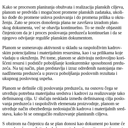
Ka­ko se pro­ce­som pla­ni­ra­nja ob­u­hva­ta i re­a­li­za­ci­ja plan­skih ci­lje­va,
pla­nom se pred­vi­đa i mo­guć­nost pro­me­ne plan­skih za­da­ta­ka, uko­li­
ko do­đe do pro­me­ne uslo­va po­slo­va­nja i do pro­me­na pri­li­ka u okru­
že­nju. Za­to se pro­ces do­no­še­nja pla­na ne za­vr­ša­va iz­ra­dom plan­
skog do­ku­men­ta, već se oba­vlja kon­ti­nu­el­no. To se mo­že ob­ja­sni­ti
či­nje­ni­com da je i pro­ces po­slo­va­nja pred­u­ze­ća kon­ti­nu­e­lan i da se
nje­go­vo od­vi­ja­nje re­gu­li­še plan­skim do­ku­men­tom.
Pla­nom se usme­ra­va­ju ak­tiv­no­sti u skla­du sa ras­po­lo­ži­vim ka­drov­
skim po­ten­ci­ja­li­ma i ma­te­ri­jal­nim re­sur­si­ma, kao i sa pri­li­ka­ma ko­je
vla­da­ju u okru­že­nju. Pri to­me, pla­nom se ak­ti­vi­ra­ju ne­do­volj­no ko­ri­
šće­ni re­sur­si i pod­sti­če po­bolj­ša­nje kon­ku­rent­ske spo­sob­no­sti pred­u­
ze­ća. Na taj na­čin, plan pred­sta­vlja i iz­raz od­re­đe­nih na­sto­ja­nja me­
nadž­men­ta pred­u­ze­ća u prav­cu po­bolj­ša­nja po­slov­nih re­zul­ta­ta i
ukup­nog po­slov­nog uspe­ha.
Pla­nom se de­fi­ni­še cilj po­slo­va­nja pred­u­ze­ća, na osno­vu če­ga se
utvr­đu­ju po­treb­na ma­te­ri­jal­na sred­stva i ka­dro­vi za re­a­li­zo­va­nje ta­ko
de­fi­ni­sa­nog ci­lja. U slu­ča­ju ne­skla­da iz­me­đu de­fi­ni­sa­nog ci­lja po­slo­
va­nja pred­u­ze­ća i ras­po­lo­ži­vih ele­me­na­ta pro­iz­vod­nje, pla­nom se
utvr­đu­je na­čin obez­be­đe­nja ne­do­sta­ju­ćih ka­dro­va i ma­te­ri­jal­nih sred­
sta­va, ka­ko bi se omo­gu­ći­lo re­a­li­zo­va­nje pla­ni­ra­nih ci­lje­va.
S ob­zi­rom na či­nje­ni­cu da se plan do­no­si kao do­ku­ment po ko­me će