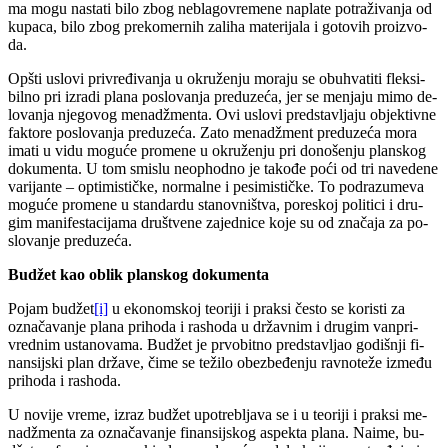
ma mo­gu na­sta­ti bi­lo zbog ne­bla­go­vre­me­ne na­pla­te po­tra­ži­va­nja od
ku­pa­ca, bi­lo zbog pre­ko­mer­nih za­li­ha ma­te­ri­ja­la i go­to­vih pro­iz­vo­
da.
Op­šti uslo­vi pri­vre­đi­va­nja u okru­že­nju mo­ra­ju se ob­u­hva­ti­ti flek­si­
bil­no pri iz­ra­di pla­na po­slo­va­nja pred­u­ze­ća, jer se me­nja­ju mi­mo de­
lo­va­nja nje­go­vog me­nadž­men­ta. Ovi uslo­vi pred­sta­vlja­ju objek­tiv­ne
fak­to­re po­slo­va­nja pred­u­ze­ća. Za­to me­nadž­ment pred­u­ze­ća mo­ra
ima­ti u vi­du mo­gu­će pro­me­ne u okru­že­nju pri do­no­še­nju plan­skog
do­ku­men­ta. U tom smi­slu neo­p­hod­no je ta­ko­đe po­ći od tri na­ve­de­ne
va­ri­jan­te – op­ti­mi­stič­ke, nor­mal­ne i pe­si­mi­stič­ke. To pod­ra­zu­me­va
mo­gu­će pro­me­ne u stan­dar­du sta­nov­ni­štva, po­re­skoj po­li­ti­ci i dru­
gim ma­ni­fe­sta­ci­ja­ma dru­štve­ne za­jed­ni­ce ko­je su od zna­ča­ja za po­
slo­va­nje pred­u­ze­ća.
Bu­džet kao ob­lik plan­skog do­ku­men­ta
Po­jam bu­džet
[i]
u eko­nom­skoj te­o­ri­ji i prak­si če­sto se ko­ri­sti za
ozna­ča­va­nje pla­na pri­ho­da i ras­ho­da u dr­žav­nim i dru­gim van­pri­
vred­nim usta­no­va­ma. Bu­džet je pr­vo­bit­no pred­sta­vljao go­di­šnji fi­
nan­sij­ski plan dr­ža­ve, či­me se te­ži­lo obez­be­đe­nju rav­no­te­že iz­me­đu
pri­ho­da i ras­ho­da.
U no­vi­je vre­me, iz­raz bu­džet upo­tre­blja­va se i u te­o­ri­ji i prak­si me­
nadž­men­ta za ozna­ča­va­nje fi­nan­sij­skog aspek­ta pla­na. Na­i­me, bu­