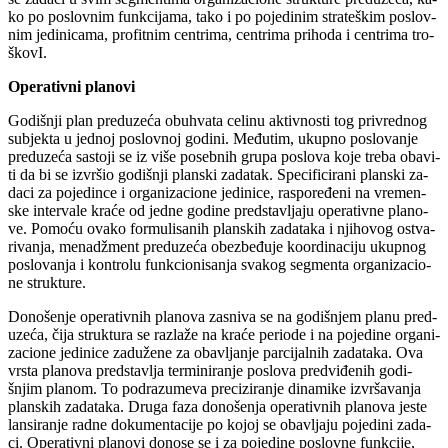
ko po po­slov­nim funk­ci­ja­ma, ta­ko i po po­je­di­nim stra­te­škim po­slov­
nim je­di­ni­ca­ma, pro­fit­nim cen­tri­ma, cen­tri­ma pri­ho­da i cen­tri­ma tro­
ško­vI.
Ope­ra­tiv­ni pla­no­vi
Go­di­šnji plan pred­u­ze­ća ob­u­hva­ta ce­li­nu ak­tiv­no­sti tog pri­vred­nog
su­bjek­ta u jed­noj po­slov­noj go­di­ni. Me­đu­tim, ukup­no po­slo­va­nje
pred­u­ze­ća sa­sto­ji se iz vi­še po­seb­nih gru­pa po­slo­va ko­je tre­ba oba­vi­
ti da bi se iz­vr­šio go­di­šnji plan­ski za­da­tak. Spe­ci­fi­ci­ra­ni plan­ski za­
da­ci za po­je­din­ce i or­ga­ni­za­ci­o­ne je­di­ni­ce, ras­po­re­đe­ni na vre­men­
ske in­ter­va­le kra­će od jed­ne go­di­ne pred­sta­vlja­ju ope­ra­tiv­ne pla­no­
ve. Po­mo­ću ova­ko for­mu­li­sa­nih plan­skih za­da­ta­ka i nji­ho­vog ostva­
ri­va­nja, me­nadž­ment pred­u­ze­ća obez­be­đu­je ko­or­di­na­ci­ju ukup­nog
po­slo­va­nja i kon­tro­lu funk­ci­o­ni­sa­nja sva­kog seg­men­ta or­ga­ni­za­ci­o­
ne struk­tu­re.
Do­no­še­nje ope­ra­tiv­nih pla­no­va za­sni­va se na go­di­šnjem pla­nu pred­
u­ze­ća, či­ja struk­tu­ra se raz­la­že na kra­će pe­ri­o­de i na po­je­di­ne or­ga­ni­
za­ci­o­ne je­di­ni­ce za­du­že­ne za oba­vlja­nje par­ci­jal­nih za­da­ta­ka. Ova
vr­sta pla­no­va pred­sta­vlja ter­mi­ni­ra­nje po­slo­va pred­vi­đe­nih go­di­
šnjim pla­nom. To pod­ra­zu­me­va pre­ci­zi­ra­nje di­na­mi­ke iz­vr­ša­va­nja
plan­skih za­da­ta­ka. Dru­ga fa­za do­no­še­nja ope­ra­tiv­nih pla­no­va je­ste
lan­si­ra­nje rad­ne do­ku­men­ta­ci­je po ko­joj se oba­vlja­ju po­je­di­ni za­da­
ci. Ope­ra­tiv­ni pla­no­vi do­no­se se i za po­je­di­ne po­slov­ne funk­ci­je,