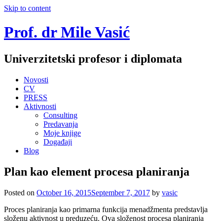
Skip to content
Prof. dr Mile Vasić
Univerzitetski profesor i diplomata
Novosti
CV
PRESS
Aktivnosti
Consulting
Predavanja
Moje knjige
Događaji
Blog
Plan kao element procesa planiranja
Posted on
October 16, 2015
September 7, 2017
by
vasic
Pro­ces pla­ni­ra­nja kao pri­mar­na funk­ci­ja me­nadž­men­ta pred­sta­vlja
slo­že­nu ak­tiv­nost u pred­u­ze­ću. Ova slo­že­nost pro­ce­sa pla­ni­ra­nja