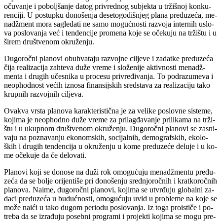
oču­va­nje i po­bolj­ša­nje da­tog pri­vred­nog su­bjek­ta u tr­ži­šnoj kon­ku­
ren­ci­ji. U po­stup­ku do­no­še­nja de­se­to­go­di­šnjeg pla­na pred­u­ze­ća, me­
nadž­ment mo­ra sa­gle­da­ti ne sa­mo mo­guć­no­sti raz­vo­ja in­ter­nih uslo­
va po­slo­va­nja već i ten­den­ci­je pro­me­na ko­je se oče­ku­ju na tr­ži­štu i u
ši­rem dru­štve­nom okru­že­nju.
Du­go­roč­ni pla­no­vi ob­u­hva­ta­ju raz­voj­ne ci­lje­ve i za­dat­ke pred­u­ze­ća
či­ja re­a­li­za­ci­ja zah­te­va du­že vre­me i slo­že­ni­je ak­tiv­no­sti me­nadž­
men­ta i dru­gih uče­sni­ka u pro­ce­su pri­vre­đi­va­nja. To pod­ra­zu­me­va i
neo­p­hod­nost ve­ćih iz­no­sa fi­nan­sij­skih sred­sta­va za re­a­li­za­ci­ju ta­ko
krup­nih raz­voj­nih ci­lje­va.
Ova­kva vr­sta pla­no­va ka­rak­te­ri­stič­na je za ve­li­ke po­slov­ne si­ste­me,
ko­ji­ma je neo­p­hod­no du­že vre­me za pri­lag­đa­va­nje pri­li­ka­ma na tr­ži­
štu i u ukup­nom dru­štve­nom okru­že­nju. Du­go­roč­ni pla­no­vi se za­sni­
va­ju na po­zna­va­nju eko­nom­skih, so­ci­jal­nih, de­mo­graf­skih, eko­lo­
ških i dru­gih ten­den­ci­ja u okru­že­nju u ko­me pred­u­ze­će de­lu­je i u ko­
me oče­ku­je da će de­lo­va­ti.
Pla­no­vi ko­ji se do­no­se na du­ži rok omo­gu­ću­ju me­nadž­men­tu pred­u­
ze­ća da se bo­lje ori­jen­ti­še pri do­no­še­nju sred­njo­roč­nih i krat­ko­roč­nih
pla­no­va. Na­i­me, du­go­roč­ni pla­no­vi, ko­ji­ma se utvr­đu­ju glo­bal­ni za­
da­ci pred­u­ze­ća u bu­duć­no­sti, omo­gu­ću­ju uvid u pro­ble­me na ko­je se
mo­že na­i­ći u ta­ko du­gom pe­ri­o­du po­slo­va­nja. Iz to­ga pro­is­ti­če i po­
tre­ba da se iz­ra­đu­ju po­seb­ni pro­gra­mi i pro­jek­ti ko­ji­ma se mo­gu pre­