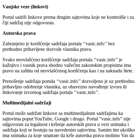
Vanjske veze (linkovi)
Portal sadrži linkove prema drugim sajtovima koje ne kontroliše i za
čiji sadržaj nije odgovoran.
Autorska prava
Zabranjeno je korišćenje sadržaja portala ‘‘vasic.info’’ bez
prethodno pribavljene dozvole vlasnika prava.
Svako neovlašćeno korišćenje sadržaja portala ‘‘vasic.info’’ je
kažnjivo i vasnik prava shodno važećim zakonskim propisima ima
pravo na zaštitu od neovlašćenog korišćenja kao i na naknadu štete.
Prenošenje sadržaja portala ‘‘vasic.info’’ dozvoljeno je uz prethodno
pribavljno odobrenje vlasnika, uz obavezno navođenje izvora ili
linkovanje izvornog sadržaja portala ‘‘vasic.info’’.
Multimedijalni sadržaji
Portal može sadržati linkove sa multimedijalnim sadržajima ka
sajtovima poput YouTube, Google i drugo. Portal ”vasic.info” nije
odgovoran za legalnost i kršenje autorskih prava u vezi snimaka i
sadržaja koji se hostuju na navedenim sajtovima. Samim tim ukoliko
ima snimaka za koje smatrate da krše autorska prava molimo Vas da