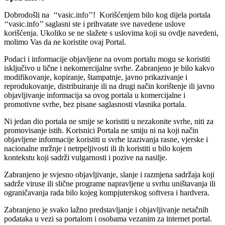
Dobrodošli na ‘‘vasic.info’’! Korišćenjem bilo kog dijela portala
‘‘vasic.info’’ saglasni ste i prihvatate sve navedene uslove
korišćenja. Ukoliko se ne slažete s uslovima koji su ovdje navedeni,
molimo Vas da ne koristite ovaj Portal.
Podaci i informacije objavljene na ovom portalu mogu se koristiti
isključivo u lične i nekomercijalne svrhe. Zabranjeno je bilo kakvo
modifikovanje, kopiranje, štampatnje, javno prikazivanje i
reprodukovanje, distribuiranje ili na drugi način korištenje ili javno
objavljivanje informacija sa ovog portala u komercijalne i
promotivne svrhe, bez pisane saglasnosti vlasnika portala.
Ni jedan dio portala ne smije se koristiti u nezakonite svrhe, niti za
promovisanje istih. Korisnici Portala ne smiju ni na koji način
objavljene informacije koristiti u svrhe izazivanja rasne, vjerske i
nacionalne mržnje i netrpeljivosti ili ih koristiti u bilo kojem
kontekstu koji sadrži vulgarnosti i pozive na nasilje.
Zabranjeno je svjesno objavljivanje, slanje i razmjena sadržaja koji
sadrže viruse ili slične programe napravljene u svrhu uništavanja ili
ograničavanja rada bilo kojeg kompjuterskog softvera i hardvera.
Zabranjeno je svako lažno predstavljanje i objavljivanje netačnih
podataka u vezi sa portalom i osobama vezanim za internet portal.