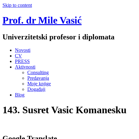
Skip to content
Prof. dr Mile Vasić
Univerzitetski profesor i diplomata
Novosti
CV
PRESS
Aktivnosti
Consulting
Predavanja
Moje knjige
Događaji
Blog
143. Susret Vasic Komanesku
Google Translate