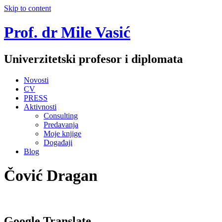
Skip to content
Prof. dr Mile Vasić
Univerzitetski profesor i diplomata
Novosti
CV
PRESS
Aktivnosti
Consulting
Predavanja
Moje knjige
Događaji
Blog
Čović Dragan
Google Translate