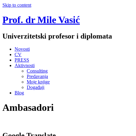
Skip to content
Prof. dr Mile Vasić
Univerzitetski profesor i diplomata
Novosti
CV
PRESS
Aktivnosti
Consulting
Predavanja
Moje knjige
Događaji
Blog
Ambasadori
Google Translate