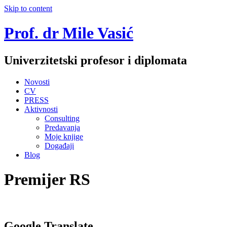
Skip to content
Prof. dr Mile Vasić
Univerzitetski profesor i diplomata
Novosti
CV
PRESS
Aktivnosti
Consulting
Predavanja
Moje knjige
Događaji
Blog
Premijer RS
Google Translate