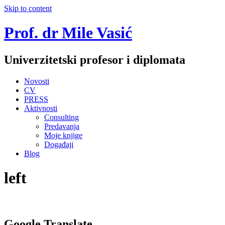
Skip to content
Prof. dr Mile Vasić
Univerzitetski profesor i diplomata
Novosti
CV
PRESS
Aktivnosti
Consulting
Predavanja
Moje knjige
Događaji
Blog
left
Google Translate