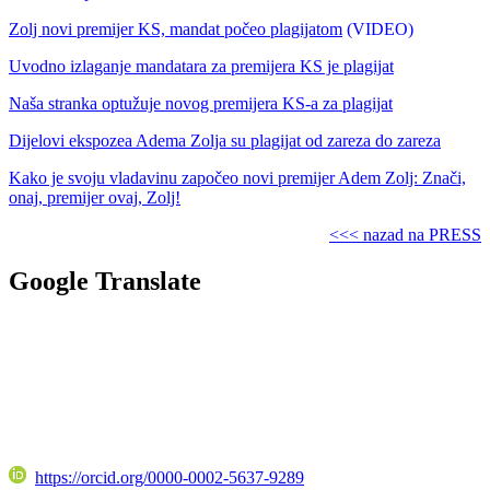
Zolj novi premijer KS, mandat počeo plagijatom
(VIDEO)
Uvodno izlaganje mandatara za premijera KS je plagijat
Naša stranka optužuje novog premijera KS-a za plagijat
Dijelovi ekspozea Adema Zolja su plagijat od zareza do zareza
Kako je svoju vladavinu započeo novi premijer Adem Zolj: Znači,
onaj, premijer ovaj, Zolj!
˂˂˂ nazad na PRESS
Google Translate
https://orcid.org/0000-0002-5637-9289