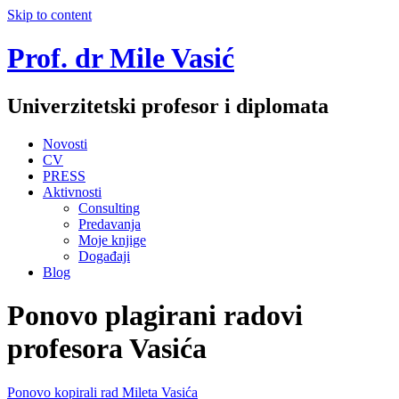
Skip to content
Prof. dr Mile Vasić
Univerzitetski profesor i diplomata
Novosti
CV
PRESS
Aktivnosti
Consulting
Predavanja
Moje knjige
Događaji
Blog
Ponovo plagirani radovi
profesora Vasića
Ponovo kopirali rad Mileta Vasića